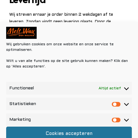
Wij streven ernaar je order binnen 2 wekdagen af te
leveren. Zondag vindt geen levering plaats. Door de
uitstekende bezorgservice van PostNL kun je in de meeste
gevallen kiezen voor het voor jou meest gunstige
levermoment en afleveradres. Helaas kan het sporadisch
Wij gebruiken cookies om onze website en onze service te
optimaliseren.
voorkomen dat de streeftijd van levering binnen 2 dagen
niet gehaald wordt. Hieraan kunt je geen rechten ontlenen.
Wilt u van alle functies op de site gebruik kunnen maken? Klik dan
op 'Alles accepteren'.
Leveringen tijdens
Functioneel
Altijd actief
feestdagen
Statistieken
Statisti
Bestellingen die op zon- en feestdagen geplaatst worden
Marketing
Marketi
zullen pas de eerstvolgende werkdag behandeld worden en
de daarop volgende 2 werkdagen geleverd worden. Houdt
Cookies accepteren