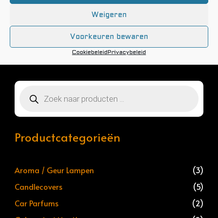
hier dus rekening mee bij uw bestelling.
Weigeren
Voorkeuren bewaren
Cookiebeleid
Privacybeleid
Producten
zoeken
Productcategorieën
Aroma / Geur Lampen
(3)
Candlecovers
(5)
Car Parfums
(2)