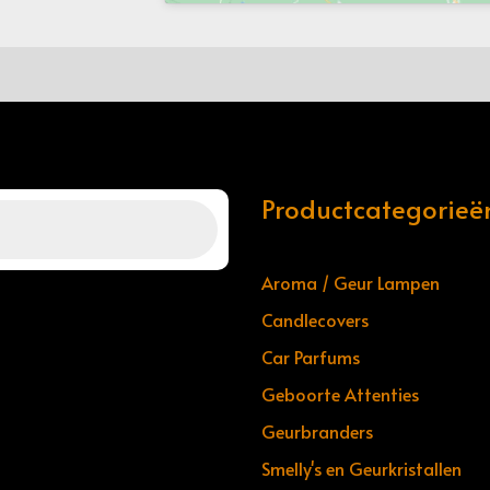
Productcategorieë
Aroma / Geur Lampen
Candlecovers
Car Parfums
Geboorte Attenties
Geurbranders
Smelly's en Geurkristallen