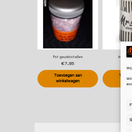
Pot geurkristallen
Mrs. Al
€
7,95
€
Wij
Toevoegen aan
Toevoe
Wil
winkelwagen
winke
acc
F
S