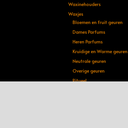
Waxinehouders
Waxjes
Bloemen en fruit geuren
Dames Parfums
Heren Parfums
Kruidige en Warme geuren
Neutrale geuren
Overige geuren
Ritueel