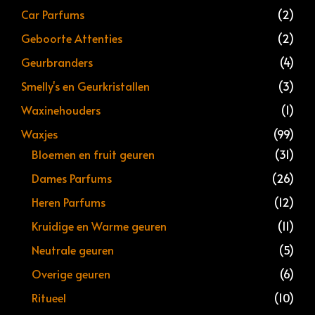
Car Parfums
(2)
Geboorte Attenties
(2)
Geurbranders
(4)
Smelly's en Geurkristallen
(3)
Waxinehouders
(1)
Waxjes
(99)
Bloemen en fruit geuren
(31)
Dames Parfums
(26)
Heren Parfums
(12)
Kruidige en Warme geuren
(11)
Neutrale geuren
(5)
Overige geuren
(6)
Ritueel
(10)