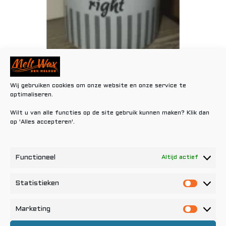
Mr Right
Wij gebruiken cookies om onze website en onze service te
€
8,95
optimaliseren.
Wilt u van alle functies op de site gebruik kunnen maken? Klik dan
Toevoegen aan winkelwagen
op 'Alles accepteren'.
Functioneel
Altijd actief
Statistieken
Statisti
Marketing
Marketi