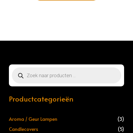
Producten
zoeken
Productcategorieën
Aroma / Geur Lampen
(3)
Candlecovers
(5)