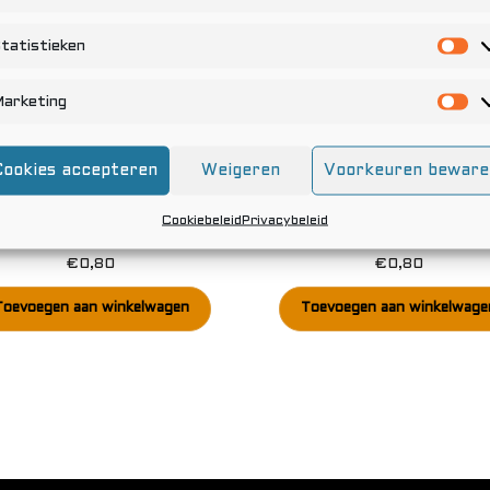
tatistieken
St
arketing
Ma
Cookies accepteren
Weigeren
Voorkeuren beware
Cookiebeleid
Privacybeleid
Dames Five
Bosbessen
€
0,80
€
0,80
Toevoegen aan winkelwagen
Toevoegen aan winkelwage