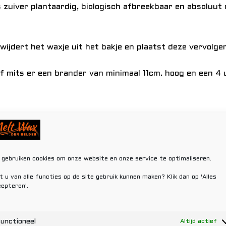
s zuiver plantaardig, biologisch afbreekbaar en absoluut
wijdert het waxje uit het bakje en plaatst deze vervolge
 mits er een brander van minimaal 11cm. hoog en een 4 u
Gerelateerde producten
 gebruiken cookies om onze website en onze service te optimaliseren.
t u van alle functies op de site gebruik kunnen maken? Klik dan op 'Alles
epteren'.
unctioneel
Altijd actief