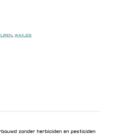
EUREN
,
WAXJES
erbouwd zonder herbiciden en pesticiden