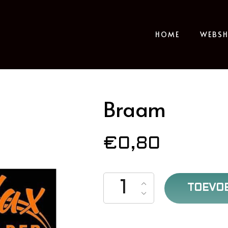
HOME
WEBS
Braam
€
0,80
Braam aantal
TOEVO