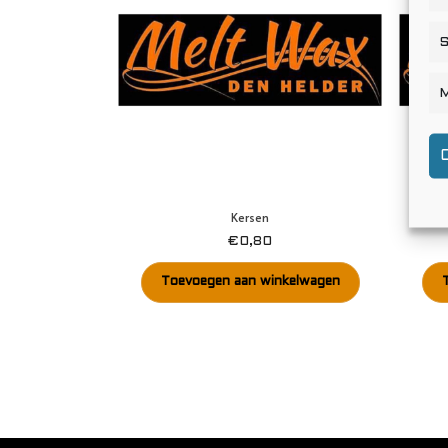
S
M
Kersen
€
0,80
Toevoegen aan winkelwagen