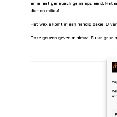
en is niet genetisch gemanipuleerd. Het i
dier en milieu!
Het waxje komt in een handig bakje. U ver
Onze geuren geven minimaal 6 uur geur af
Wij
Wil
acc
F