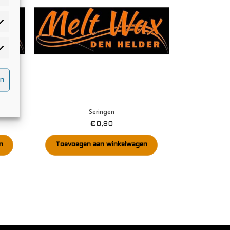
atistieken
rketing
n
Seringen
€
0,80
n
Toevoegen aan winkelwagen