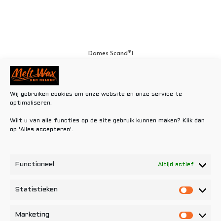
Dames Scand*l
€
0,80
Toevoegen aan winkelwagen
Wij gebruiken cookies om onze website en onze service te
optimaliseren.
Wilt u van alle functies op de site gebruik kunnen maken? Klik dan
op 'Alles accepteren'.
Functioneel
Altijd actief
Statistieken
Statisti
Marketing
Marketi