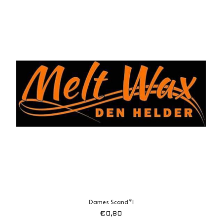
Dames Scand*l
€
0,80