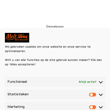
Denneboom
€
0,80
Toevoegen aan winkelwagen
Wij gebruiken cookies om onze website en onze service te
optimaliseren.
Wilt u van alle functies op de site gebruik kunnen maken? Klik dan
op 'Alles accepteren'.
Functioneel
Altijd actief
Statistieken
Statisti
Marketing
Marketi