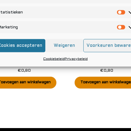
tatistieken
St
arketing
Ma
Cookies accepteren
Weigeren
Voorkeuren beware
Cookiebeleid
Privacybeleid
Rit from jalda
Kersen
€
0,80
€
0,80
Toevoegen aan winkelwagen
Toevoegen aan winkelwage