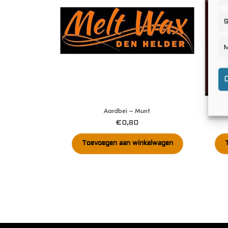
S
M
Aardbei – Munt
€
0,80
Toevoegen aan winkelwagen