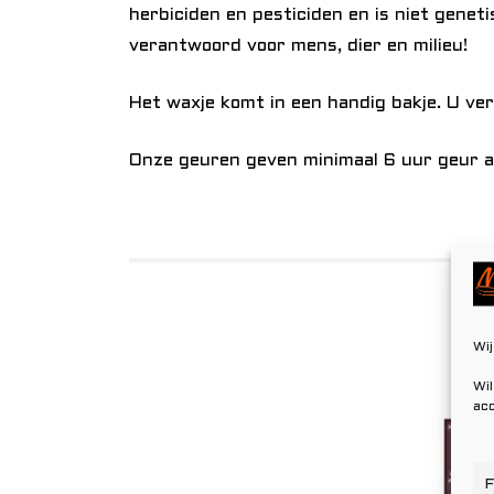
herbiciden en pesticiden en is niet geneti
verantwoord voor mens, dier en milieu!
Het waxje komt in een handig bakje. U ver
Onze geuren geven minimaal 6 uur geur af
Wij
Wil
acc
F