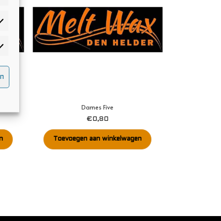
atistieken
rketing
n
Dames Five
€
0,80
n
Toevoegen aan winkelwagen