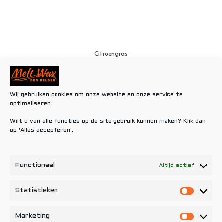
Citroengras
€
0,80
Toevoegen aan winkelwagen
Wij gebruiken cookies om onze website en onze service te
optimaliseren.
Wilt u van alle functies op de site gebruik kunnen maken? Klik dan
op 'Alles accepteren'.
Functioneel
Altijd actief
Statistieken
Statisti
Marketing
Marketi