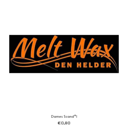
Dames Scand*l
€
0,80