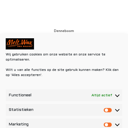
Denneboom
€
0,80
Toevoegen aan winkelwagen
Wij gebruiken cookies om onze website en onze service te
optimaliseren.
Wilt u van alle functies op de site gebruik kunnen maken? Klik dan
op 'Alles accepteren'.
Functioneel
Altijd actief
Statistieken
Statisti
Marketing
Marketi