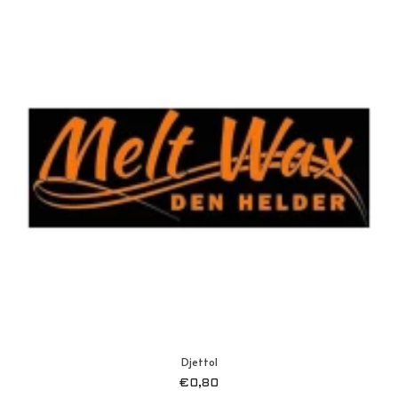
Djettol
€
0,80