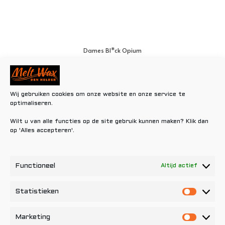
Dames Bl*ck Opium
€
0,80
Toevoegen aan winkelwagen
Wij gebruiken cookies om onze website en onze service te
optimaliseren.
Wilt u van alle functies op de site gebruik kunnen maken? Klik dan
op 'Alles accepteren'.
Functioneel
Altijd actief
Statistieken
Statisti
Marketing
Marketi