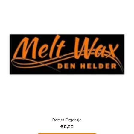
Dames Organsja
€
0,80