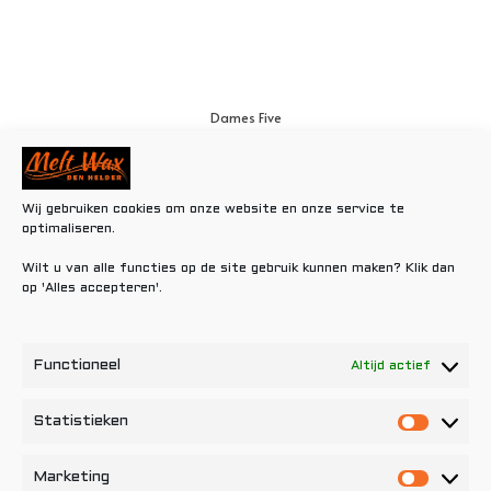
Dames Five
€
0,80
Toevoegen aan winkelwagen
Wij gebruiken cookies om onze website en onze service te
optimaliseren.
Wilt u van alle functies op de site gebruik kunnen maken? Klik dan
op 'Alles accepteren'.
Functioneel
Altijd actief
Statistieken
Statisti
Marketing
Marketi